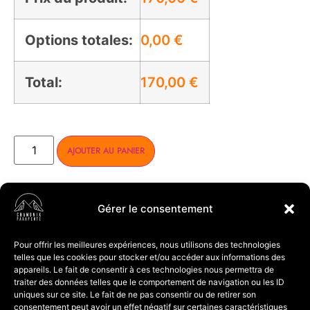
Options totales:
0,00
€
Total:
170,00
€
Alternative:
AJOUTER AU PANIER
PARTAGER :
Gérer le consentement
Pour offrir les meilleures expériences, nous utilisons des technologies
Description
telles que les cookies pour stocker et/ou accéder aux informations des
appareils. Le fait de consentir à ces technologies nous permettra de
traiter des données telles que le comportement de navigation ou les ID
uniques sur ce site. Le fait de ne pas consentir ou de retirer son
consentement peut avoir un effet négatif sur certaines caractéristiques