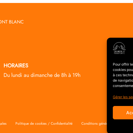
ONT BLANC
HORAIRES
Pour offrir 
cookies pour
Du lundi au dimanche de 8h à 19h
à ces techn
de navigatio
consentement
Gérer les se
Ac
ales
Politique de cookies / Confidentialité
Conditions générales de vente