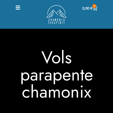
0
0,00
€
Vols
parapente
chamonix