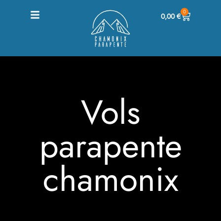
0
0,00
€
Vols
parapente
chamonix